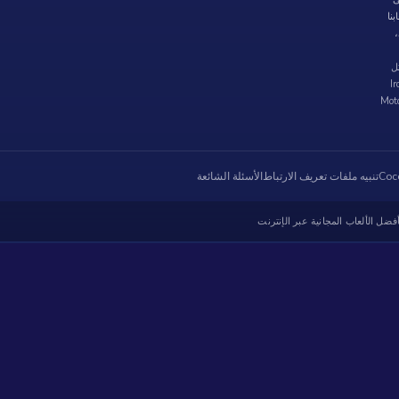
عابنا
،
ل
S و Iron Snout
ياً على Coconut Games. يمكنك أيضًا لعب الألعاب الكلاسيكية المجانية مثل Moto
تنبيه ملفات تعريف الارتباط
الأسئلة الشائعة