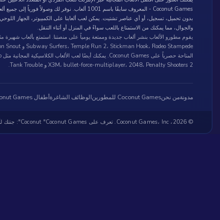
Coconut Games - المعروف سابقًا باسم 1001 ألعاب. نوفر لك وصولاً فورياً إلى جميع أل
بدون تحميل، تسجيل، أو أي عناصر تشتيت. يمكن لعب ألعابنا على الكمبيوتر، الجهاز اللوحي
والجوال، مما يمكنك من الاستمتاع باللعب سواءً في المنزل أو أثناء التنقل.
يقوم مطورو الألعاب بنشر ألعاب جديدة وممتعة يومياً على منصتنا. استمتع بألعاب شهيرة مث
ubway Surfers، Temple Run 2، Stickman Hook، Rodeo Stampede
المتاحة حصر
X3M، bullet-force-multiplayer، 2048، Penalty Shooters 2 و Tank Trouble.
مدونة
من نحن
Coconut Games للمطورين
الوظائف الشاغرة
أطفال Coconut Games
© 2026، Coconut Games، Inc. تعرف على Coconut "Coconut Games": جنتك لأفضل الألعاب المجانية عبر الإنترنت