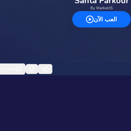
Santa Parkour
By
MarketJS
العب الآن
0
تغذية راجع